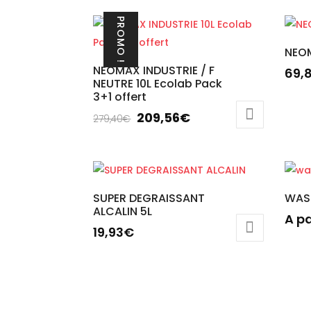
PROMO !
NEOM
NEOMAX INDUSTRIE / F
69,
NEUTRE 10L Ecolab Pack
3+1 offert
Le
Le
209,56
€
279,40
€
prix
prix
initial
actuel
était :
est :
279,40€.
209,56€.
SUPER DEGRAISSANT
WAS
ALCALIN 5L
A pa
19,93
€