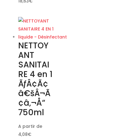
18,63
€
NETTOY
ANT
SANITAI
RE 4 en 1
ÃƒÂ¢Ã¢
â€šÂ¬Ã
¢â‚¬Å“
750ml
A partir de
4,08
€