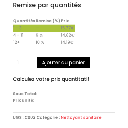
Remise par quantités
Quantités
Remise (%)
Prix
1 - 3
—
15,77
€
4 - 11
6 %
14,82
€
12+
10 %
14,19
€
quantité
Ajouter au panier
de
NETTOYANT
SANITAIRE
Calculez votre prix quantitatif
4
en
Sous Total:
1
Prix unité:
-
5L
UGS :
C003
Catégorie :
Nettoyant sanitaire