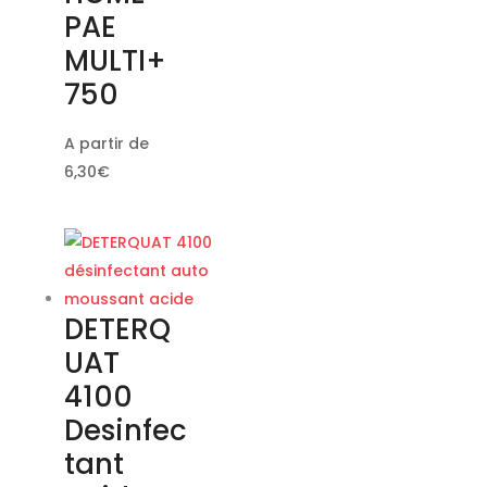
PAE
MULTI+
750
A partir de
6,30
€
DETERQ
UAT
4100
Desinfec
tant