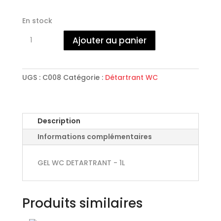
En stock
quantité
Ajouter au panier
de
GEL
WC
DETARTRANT
UGS :
C008
Catégorie :
Détartrant WC
-
1L
Description
Informations complémentaires
GEL WC DETARTRANT - 1L
Produits similaires