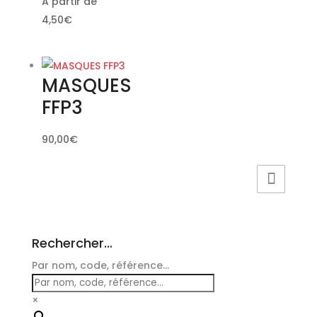
A partir de
4,50
€
MASQUES
FFP3
90,00
€
Rechercher…
Par nom, code, référence...
×