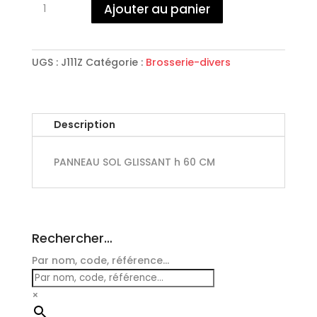
Ajouter au panier
de
PANNEAU
SOL
GLISSANT
UGS :
J111Z
Catégorie :
Brosserie-divers
h
60
CM
Description
ref
PANNEAU SOL GLISSANT h 60 CM
Rechercher…
Par nom, code, référence...
×