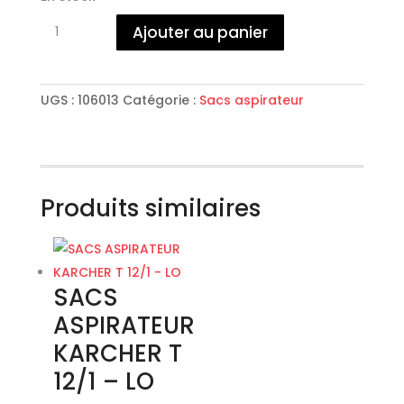
quantité
Ajouter au panier
de
SAC
LOT
10
UGS :
106013
Catégorie :
Sacs aspirateur
ASPI
SPRINTUS
ERA
Produits similaires
SACS
ASPIRATEUR
KARCHER T
12/1 – LO