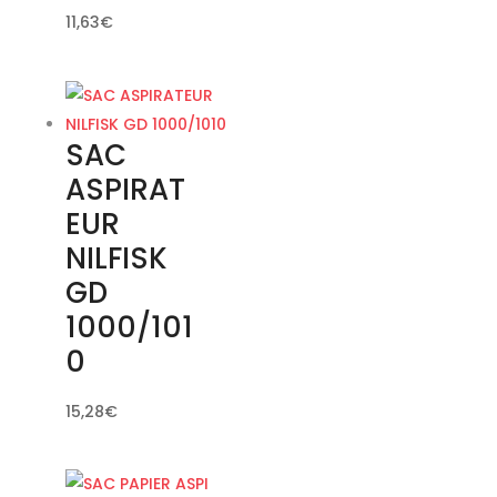
11,63
€
SAC
ASPIRAT
EUR
NILFISK
GD
1000/101
0
15,28
€