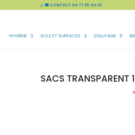
☎ CONTACT
04 77 25 40 23
HYGIÈNE
SOLS ET SURFACES
ESSUYAGE
BR
SACS TRANSPARENT 1
A