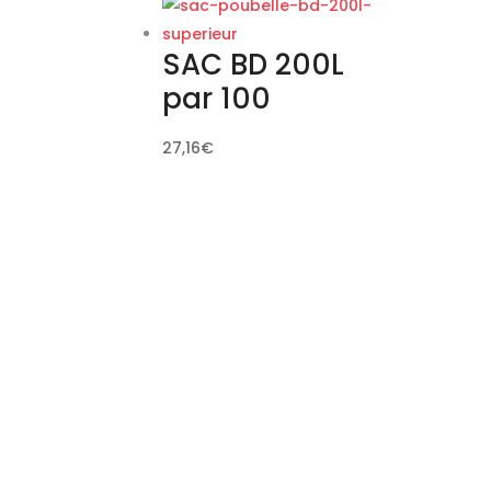
SAC BD 200L
par 100
27,16
€