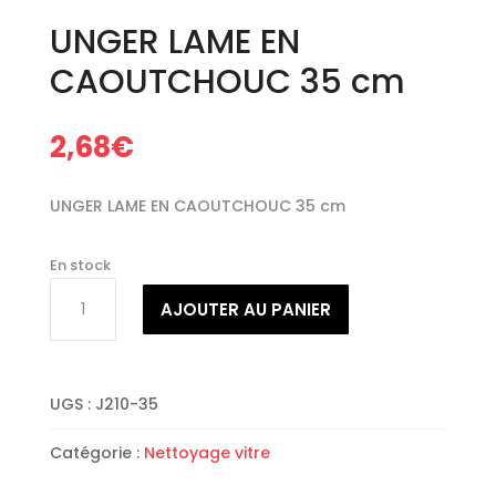
UNGER LAME EN
CAOUTCHOUC 35 cm
2,68
€
UNGER LAME EN CAOUTCHOUC 35 cm
En stock
quantité
AJOUTER AU PANIER
de
UNGER
LAME
EN
UGS :
J210-35
CAOUTCHOUC
35
Catégorie :
Nettoyage vitre
cm