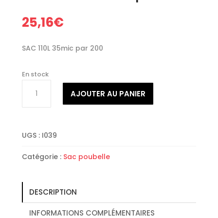
25,16
€
SAC 110L 35mic par 200
En stock
quantité
AJOUTER AU PANIER
de
SAC
110L
35mic
UGS :
I039
par
200
Catégorie :
Sac poubelle
DESCRIPTION
INFORMATIONS COMPLÉMENTAIRES